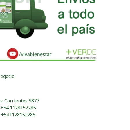
Negocio
v. Corrientes 5877
+54 1128152285
+541128152285