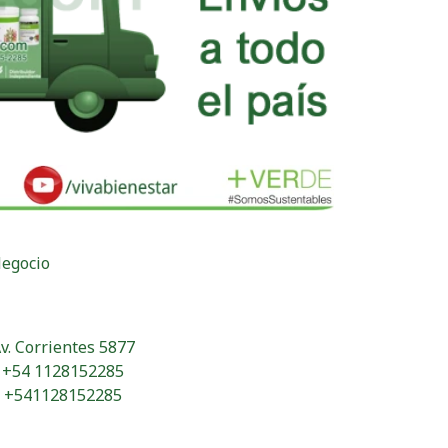
Negocio
v. Corrientes 5877
+54 1128152285
+541128152285