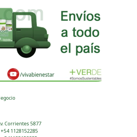
Negocio
v. Corrientes 5877
+54 1128152285